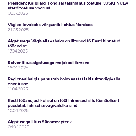
President Kaljulaidi Fond sai täismahus toetuse KÜSKi NULA
starditoetuse voorust
07.07.2025
Vägivallavabaks võrgustik kohtus Nordeas
21.05.2025
Algatusega Vägivallavabaks on liitunud 16 Eesti hinnatud
tööandjat
17.04.2025
Selver liitus algatusega majakasliikmena
16.04.2025
Regionaalhaigla panustab kolm aastat lähisuhtevägivalla
ennetusse
11.04.2025
Eesti tööandjad: kui sul on tööl inimesed, siis tõenäoliselt
puudutab lähisuhtevägivald ka sind
10.04.2025
Algatusega liitus Südameapteek
04.04.2025