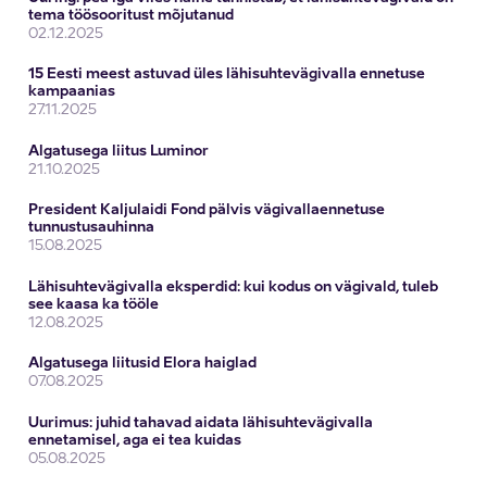
tema töösooritust mõjutanud
02.12.2025
15 Eesti meest astuvad üles lähisuhtevägivalla ennetuse
kampaanias
27.11.2025
Algatusega liitus Luminor
21.10.2025
President Kaljulaidi Fond pälvis vägivallaennetuse
tunnustusauhinna
15.08.2025
Lähisuhtevägivalla eksperdid: kui kodus on vägivald, tuleb
see kaasa ka tööle
12.08.2025
Algatusega liitusid Elora haiglad
07.08.2025
Uurimus: juhid tahavad aidata lähisuhtevägivalla
ennetamisel, aga ei tea kuidas
05.08.2025