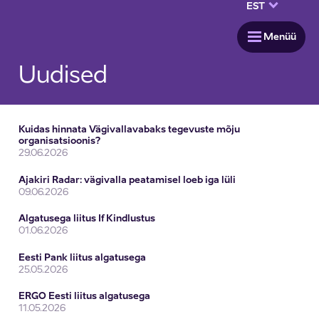
keyboard_arrow_down
EST
menu
Menüü
Uudised
Kuidas hinnata Vägivallavabaks tegevuste mõju
organisatsioonis?
29.06.2026
Ajakiri Radar: vägivalla peatamisel loeb iga lüli
09.06.2026
Algatusega liitus If Kindlustus
01.06.2026
Eesti Pank liitus algatusega
25.05.2026
ERGO Eesti liitus algatusega
11.05.2026