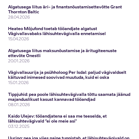
Algatusega liitus äri- ja finantsnõustamisettevõtte Grant
Thornton Baltic
28.04.2026
Heateo Mõjufond toetab tööandjate algatust
Vägivallavabaks lähisuhtevägivalla ennetamisel
15.04.2026
Algatusega liitus maksunõustamise ja äritugiteenuste
ettevõte Onestli
20.01.2026
Vägivallauurija ja psühholoog Per Isdal: paljud vägivaldselt
käituvad inimesed soovivad muutuda, kuid ei oska
15.01.2026
Tippjuhid: pea poole lähisuhtevägivalla tõttu saamata jäänud
majanduslikust kasust kannavad tööandjad
08.01.2026
Kaido Ulejev: tööandjatena ei saa me teeselda, et
lähisuhtevägivald “ei ole meie asi"
03.12.2025
Uuring: pea iga viies naine tunnistab, et lähisuhtevägivald on